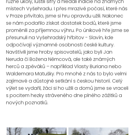
různé úkoly, luštili šifry a hledali indicie na známých
místech Vyšehradu. I přes mrazivé počasí, které nás
v Praze přivítalo, jsme si hru opravdu užili. Nakonec
se nám podařilo získat dostatek bodů, které jsme
proměnili za příjemnou výhru. Po únikové hře jsme se
přesunuli na Vyšehradský hřbitov - Slavín, kde
odpočívají významné osobnosti české kultury.
Navštívili jsme hroby spisovatelů, jako byli Jan
Neruda či Božena Němcová, ale také známých
herců a zpěváků – například Vlasty Buriana nebo
Waldemara Matušky. Pro mnohé z nás to bylo velmi
zajímavé a důstojné setkání s českou historií. Celý
výlet se vydařil, žáci si ho užili a domů jsme se vraceli
s pocitem hezky stráveného dne plného zážitků a
nových poznatků.