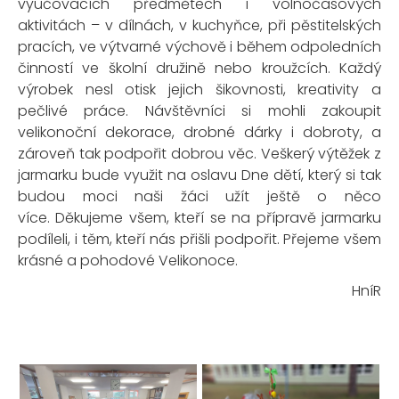
vyučovacích předmětech i volnočasových
aktivitách – v dílnách, v kuchyňce, při pěstitelských
pracích, ve výtvarné výchově i během odpoledních
činností ve školní družině nebo kroužcích. Každý
výrobek nesl otisk jejich šikovnosti, kreativity a
pečlivé práce. Návštěvníci si mohli zakoupit
velikonoční dekorace, drobné dárky i dobroty, a
zároveň tak podpořit dobrou věc. Veškerý výtěžek z
jarmarku bude využit na oslavu Dne dětí, který si tak
budou moci naši žáci užít ještě o něco
více. Děkujeme všem, kteří se na přípravě jarmarku
podíleli, i těm, kteří nás přišli podpořit. Přejeme všem
krásné a pohodové Velikonoce.
HníR