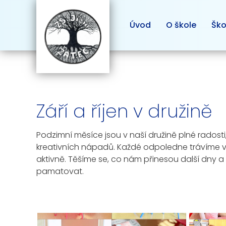
Úvod
O škole
Ško
Září a říjen v družině
Podzimní měsíce jsou v naší družině plné radosti,
kreativních nápadů.
Každé odpoledne trávíme v p
aktivně.
Těšíme se, co nám přinesou další dny a 
pamatovat.