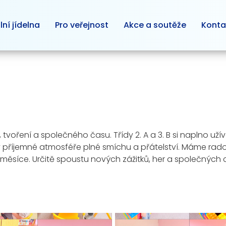
lní jídelna
Pro veřejnost
Akce a soutěže
Konta
 tvoření a společného času. Třídy 2. A a 3. B si naplno užív
říjemné atmosféře plné smíchu a přátelství. Máme radost 
měsíce. Určitě spoustu nových zážitků, her a společných c