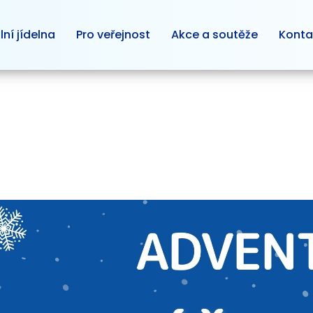
lní jídelna
Pro veřejnost
Akce a soutěže
Konta