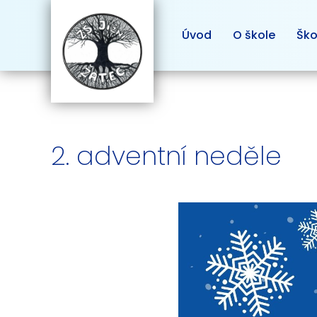
Úvod
O škole
Ško
2. adventní neděle