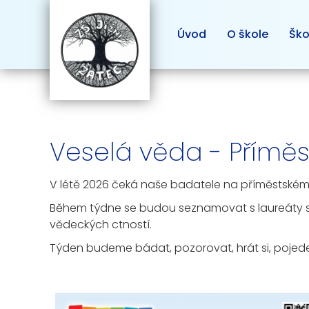
Úvod
O škole
Ško
Veselá věda - Příměs
V létě 2026 čeká naše badatele na příměstském
Během týdne se budou seznamovat s laureáty sa
vědeckých ctností.
Týden budeme bádat, pozorovat, hrát si, pojede