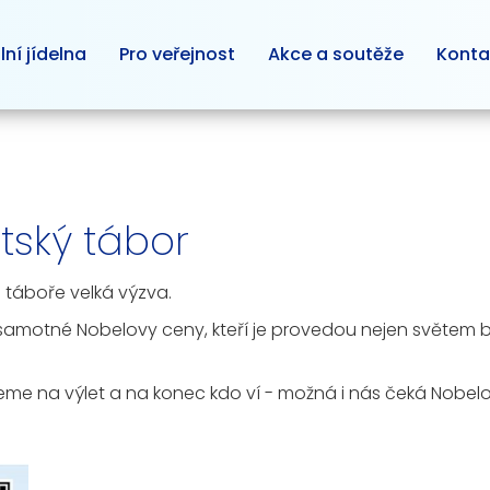
lní jídelna
Pro veřejnost
Akce a soutěže
Konta
tský tábor
 táboře velká výzva.
motné Nobelovy ceny, kteří je provedou nejen světem bád
me na výlet a na konec kdo ví - možná i nás čeká Nobel