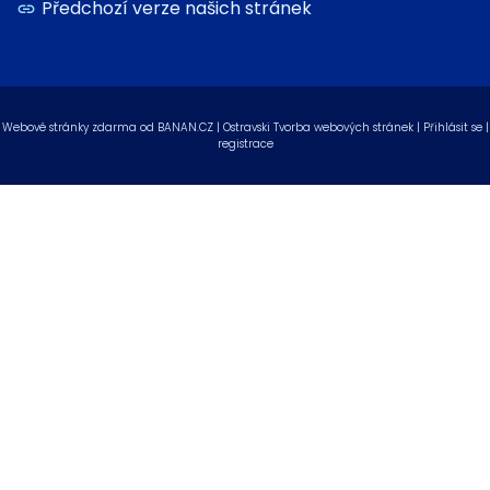
Předchozí verze našich stránek
Webové stránky zdarma
od
BANAN.CZ
|
Ostravski Tvorba webových stránek
|
Přihlásit se
|
registrace