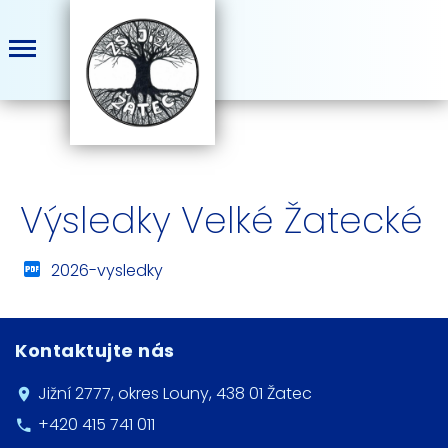
Výsledky Velké Žatecké
2026-vysledky
Kontaktujte nás
Jižní 2777, okres Louny, 438 01 Žatec
+420 415 741 011