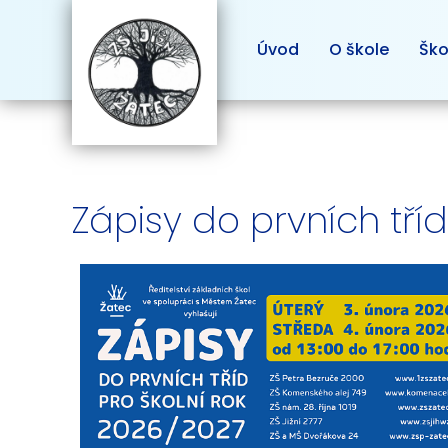
Úvod
O škole
Ško
Zápisy do prvních tří