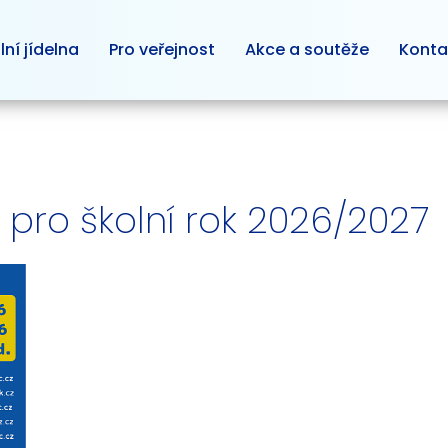
lní jídelna
Pro veřejnost
Akce a soutěže
Konta
d pro školní rok 2026/2027