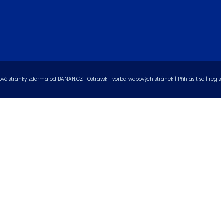
vé stránky zdarma
od
BANAN.CZ
|
Ostravski Tvorba webových stránek
|
Přihlásit se
|
regis