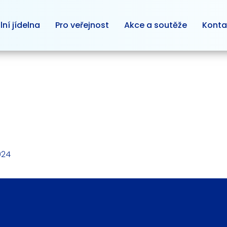
lní jídelna
Pro veřejnost
Akce a soutěže
Konta
024