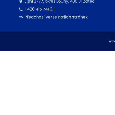
Jižní 2777, okres Louny, 438 01 Žatec
+420 415 741 011
Předchozí verze našich stránek
Webo