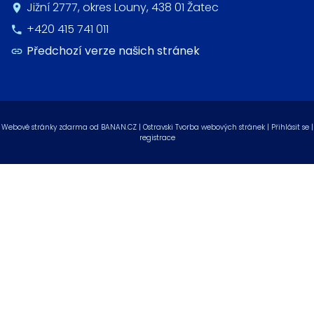
Jižní 2777, okres Louny, 438 01 Žatec
+420 415 741 011
Předchozí verze našich stránek
Webové stránky zdarma
od
BANAN.CZ
|
Ostravski Tvorba webových stránek
|
Přihlásit se
|
registrace