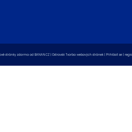
vé stránky zdarma
od
BANAN.CZ
|
Ostravski Tvorba webových stránek
|
Přihlásit se
|
regis