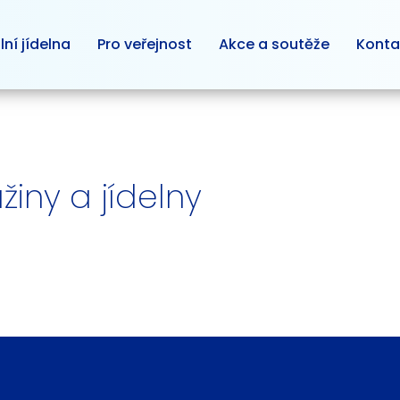
lní jídelna
Pro veřejnost
Akce a soutěže
Konta
žiny a jídelny