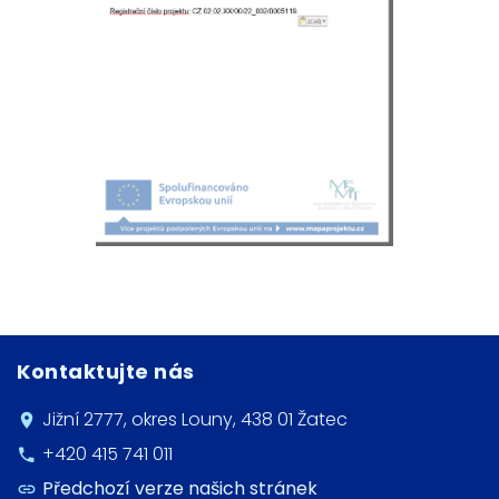
Kontaktujte nás
Jižní 2777, okres Louny, 438 01 Žatec
+420 415 741 011
Předchozí verze našich stránek