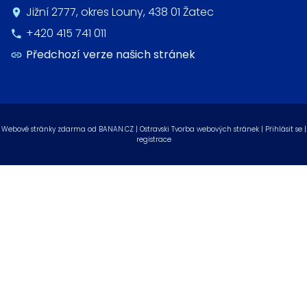
Jižní 2777, okres Louny, 438 01 Žatec
+420 415 741 011
Předchozí verze našich stránek
Webové stránky zdarma
od
BANAN.CZ
|
Ostravski Tvorba webových stránek
|
Přihlásit se
|
registrace