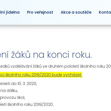
lní jídelna
Pro veřejnost
Akce a soutěže
Konta
í žáků na konci roku.
ledků vzdělávání žáků ve druhém pololetí školního roku 20
i školního roku 2019/2020 bude vycházet:
letí do 10. 3. 2020,
na dálku,
provozu škol,
etí školního roku 2019/2020.