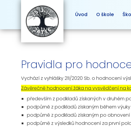
Úvod
O škole
Ško
Pravidla pro hodnocen
Vychází z vyhlášky 211/2020 Sb. o hodnocení výs
Závěrečné hodnocení žáka na vysvědčení na koc
především
z podkladů získaných v druhém polo
podpůrně
z podkladů získaným během výuky 
podpůrně
z podkladů získaným po obnovení 
podpůrně
z výsledků hodnocení za první polol