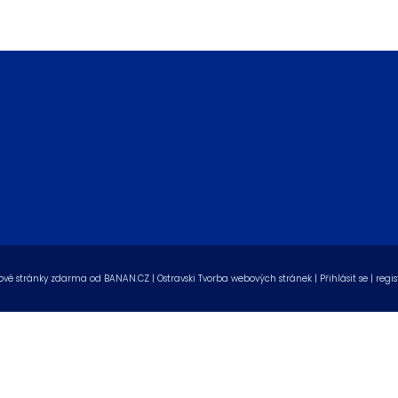
vé stránky zdarma
od
BANAN.CZ
|
Ostravski Tvorba webových stránek
|
Přihlásit se
|
regis