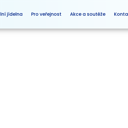
lní jídelna
Pro veřejnost
Akce a soutěže
Konta