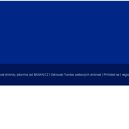
vé stránky zdarma
od
BANAN.CZ
|
Ostravski Tvorba webových stránek
|
Přihlásit se
|
regis