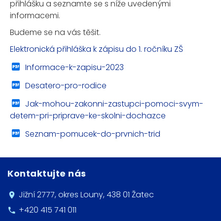
přihlášku a seznamte se s níže uvedenými
informacemi.
Budeme se na vás těšit.
Elektronická přihláška k zápisu do 1. ročníku ZŠ
Informace-k-zapisu-2023
Desatero-pro-rodice
Jak-mohou-zakonni-zastupci-pomoci-svym-
detem-pri-priprave-ke-skolni-dochazce
Seznam-pomucek-do-prvnich-trid
Kontaktujte nás
Jižní 2777, okres Louny, 438 01 Žatec
+420 415 741 011