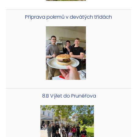
Příprava pokrmů v devátých třídách
8.B Výlet do Prunéřova