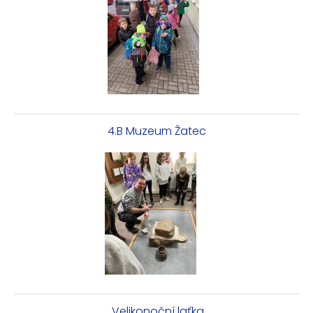
4.B Muzeum Žatec
Velikonoční laťka