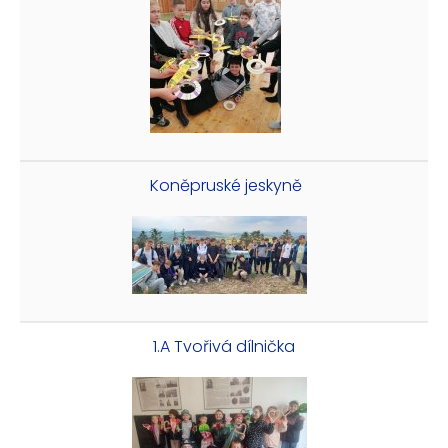
Koněpruské jeskyně
1.A Tvořivá dílnička