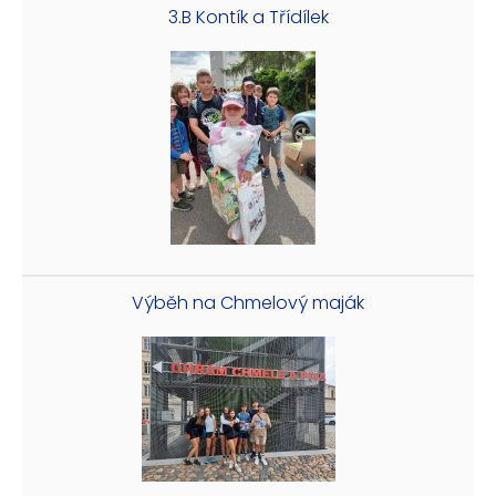
3.B Kontík a Třídílek
Výběh na Chmelový maják