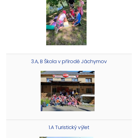
3.A, B Škola v přírodě Jáchymov
1.A Turistický výlet