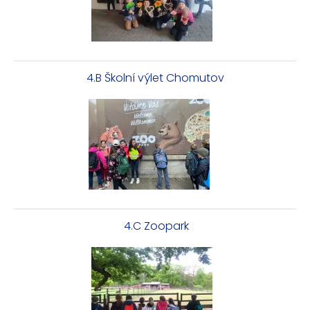
4.B Školní výlet Chomutov
4.C Zoopark