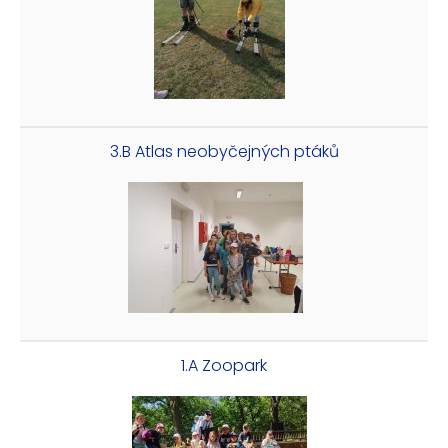
3.B Atlas neobyčejných ptáků
1.A Zoopark