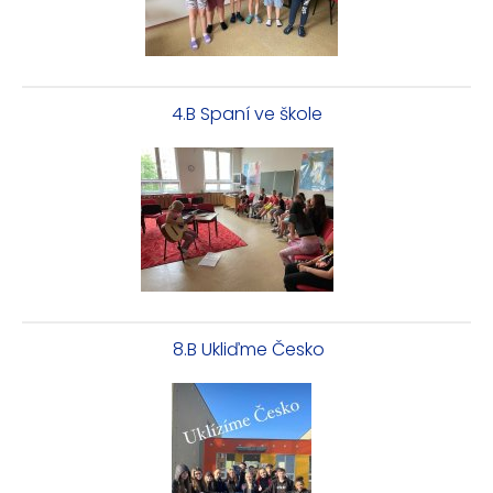
4.B Spaní ve škole
8.B Ukliďme Česko