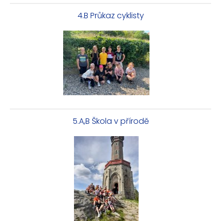
4.B Průkaz cyklisty
5.A,B Škola v přírodě