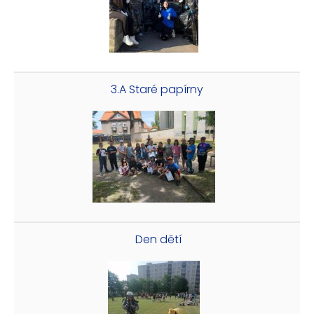
3.A Staré papírny
Den dětí