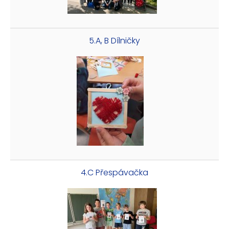
5.A, B Dílničky
4.C Přespávačka