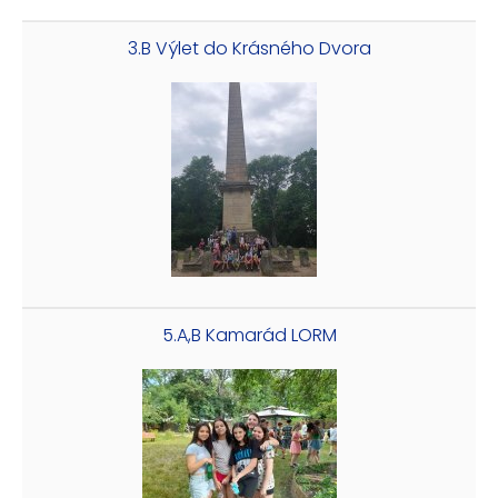
3.B Výlet do Krásného Dvora
5.A,B Kamarád LORM